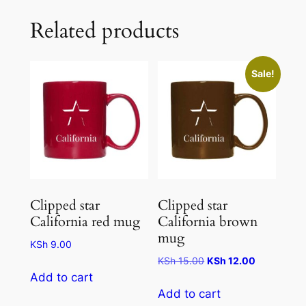
Related products
Sale!
Clipped star
Clipped star
California red mug
California brown
mug
KSh
9.00
Original
Current
KSh
15.00
KSh
12.00
price
price
Add to cart
was:
is:
Add to cart
KSh 15.00.
KSh 12.00.