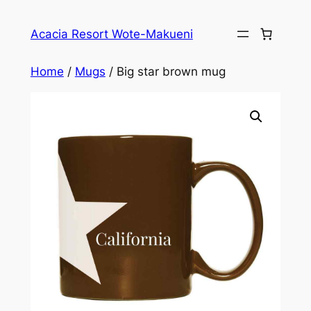
Skip
to
Acacia Resort Wote-Makueni
content
Home
/
Mugs
/ Big star brown mug